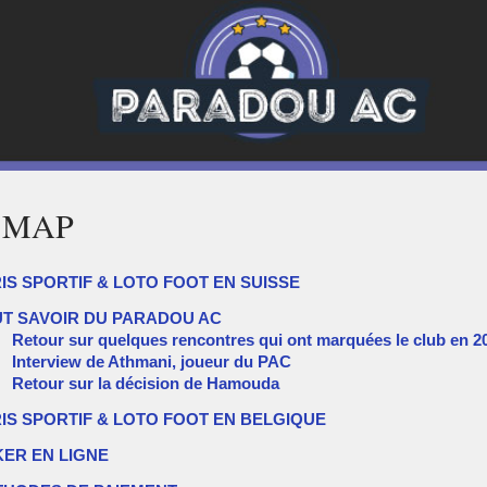
 MAP
IS SPORTIF & LOTO FOOT EN SUISSE
T SAVOIR DU PARADOU AC
Retour sur quelques rencontres qui ont marquées le club en 2
Interview de Athmani, joueur du PAC
Retour sur la décision de Hamouda
IS SPORTIF & LOTO FOOT EN BELGIQUE
ER EN LIGNE