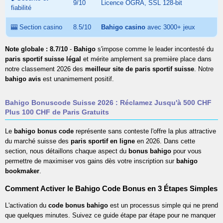
9/10
Licence OGRA, SSL 128-bit
fiabilité
🎰 Section casino
8.5/10
Bahigo casino
avec 3000+ jeux
Note globale : 8.7/10
-
Bahigo
s'impose comme le leader incontesté du
paris sportif suisse légal
et mérite amplement sa première place dans
notre classement 2026 des
meilleur site de paris sportif suisse
. Notre
bahigo avis
est unanimement positif.
Bahigo Bonuscode Suisse 2026 : Réclamez Jusqu'à 500 CHF
Plus 100 CHF de Paris Gratuits
Le
bahigo bonus code
représente sans conteste l'offre la plus attractive
du marché suisse des
paris sportif en ligne
en 2026. Dans cette
section, nous détaillons chaque aspect du
bonus bahigo
pour vous
permettre de maximiser vos gains dès votre inscription sur
bahigo
bookmaker
.
Comment Activer le Bahigo Code Bonus en 3 Étapes Simples
L'activation du
code bonus bahigo
est un processus simple qui ne prend
que quelques minutes. Suivez ce guide étape par étape pour ne manquer