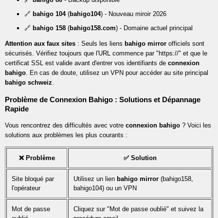
🔗
bahigo 104
(
bahigo104
) - Nouveau miroir 2026
🔗
bahigo 158
(
bahigo158.com
) - Domaine actuel principal
Attention aux faux sites
: Seuls les liens
bahigo mirror
officiels sont
sécurisés. Vérifiez toujours que l'URL commence par "https://" et que le
certificat SSL est valide avant d'entrer vos identifiants de
connexion
bahigo
. En cas de doute, utilisez un VPN pour accéder au site principal
bahigo schweiz
.
Problème de Connexion Bahigo : Solutions et Dépannage
Rapide
Vous rencontrez des difficultés avec votre
connexion bahigo
? Voici les
solutions aux problèmes les plus courants :
❌ Problème
✅ Solution
Site bloqué par
Utilisez un lien
bahigo mirror
(bahigo158,
l'opérateur
bahigo104) ou un VPN
Mot de passe
Cliquez sur "Mot de passe oublié" et suivez la