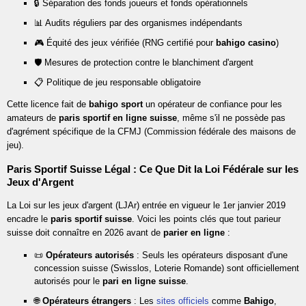
🔒 Séparation des fonds joueurs et fonds opérationnels
📊 Audits réguliers par des organismes indépendants
🎮 Équité des jeux vérifiée (RNG certifié pour
bahigo casino
)
🛡️ Mesures de protection contre le blanchiment d'argent
📋 Politique de jeu responsable obligatoire
Cette licence fait de
bahigo sport
un opérateur de confiance pour les
amateurs de
paris sportif en ligne suisse
, même s'il ne possède pas
d'agrément spécifique de la CFMJ (Commission fédérale des maisons de
jeu).
Paris Sportif Suisse Légal : Ce Que Dit la Loi Fédérale sur les
Jeux d'Argent
La Loi sur les jeux d'argent (LJAr) entrée en vigueur le 1er janvier 2019
encadre le
paris sportif suisse
. Voici les points clés que tout parieur
suisse doit connaître en 2026 avant de
parier en ligne
:
📜
Opérateurs autorisés
: Seuls les opérateurs disposant d'une
concession suisse (Swisslos, Loterie Romande) sont officiellement
autorisés pour le
pari en ligne suisse
.
🌐
Opérateurs étrangers
: Les
sites officiels
comme
Bahigo
,