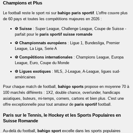
Champions et Plus
Le football reste le sport roi sur
bahigo paris sportif
. L'offre couvre plus
de 60 pays et toutes les compétitions majeures en 2026 :
⚽
Suisse
: Super League, Challenge League, Coupe de Suisse -
parfait pour le
paris sportif suisse romande
⚽
Championnats européens
: Ligue 1, Bundesliga, Premier
League, La Liga, Serie A
⚽
Compétitions internationales
: Champions League, Europa
League, Euro, Coupe du Monde
⚽
Ligues exotiques
: MLS, J-League, A-League, ligues sud-
américaines
Pour chaque match de football,
bahigo sports
propose en moyenne 70 à
100 marchés différents : 1X2, double chance, over/under, handicaps
asiatiques, buteurs, mi-temps, corners, cartons et bien plus. C'est une
offre exceptionnelle pour tout amateur de
paris sportif
football.
Paris sur le Tennis, le Hockey et les Sports Populaires en
Suisse Romande
Au-delà du football,
bahigo sport
excelle dans les sports populaires