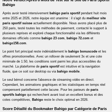
Bahigo
Après avoir testé intensivement
bahigo paris sportif
pendant huit mois
entre 2025 et 2026, notre équipe est unanime : il s'agit du
meilleur site
paris sportif suisse
actuellement disponible. Nous avons placé plus de
250 paris, testé toutes les méthodes de paiement, contacté le support à
plusieurs reprises et exploré chaque fonctionnalité via les différents
domaines officiels comme
bahigo 23 com
,
bahigo 72.com
et
bahigo158.com
.
Le point fort principal reste indéniablement le
bahigo bonuscode
et les
offres promotionnelles. Avec un rollover de seulement 3x et une cote
minimale de 1.50, les conditions sont parmi les plus accessibles du
marché. La plateforme de
paris sportif
est intuitive et la navigation
fluide, que ce soit sur desktop ou via
bahigo mobile
.
Le seul bémol concerne l'absence de streaming vidéo en direct.
Cependant, les animations graphiques et les statistiques en temps réel
compensent partiellement cette lacune. Pour les parieurs de
paris
sportifs bahigo
qui recherchent avant tout un excellent bonus et des
cotes compétitives,
Bahigo
reste le choix optimal en 2026.
Score Détaillé du Bookmaker Bahigo par Catégorie de Paris