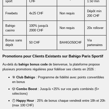
sport
CHF
1.50 min
Dépôt min
Freebets
4x25 CHF
Non requis
200 CHF
Bahigo
100% jusqu'à
Non requis
20x rollover
casino
2000 CHF
Bonus sans
Via
50 CHF
BAHIGO50CHF
dépôt
partenaires
Promotions pour Clients Existants sur Bahigo Paris Sportif
Au-delà du
bahigo bonus code
de bienvenue, la plateforme propose
plusieurs promotions régulières pour fidéliser ses clients en 2026 :
🎯
Club Bahigo
: Programme de fidélité avec points convertibles
en bonus
🎲
Combo Boost
: Jusqu'à +25% sur vos paris combinés (5+
sélections)
🕐
Happy Hour
: 25% de bonus chaque vendredi entre 18h et 20h
(max 100 CHF)