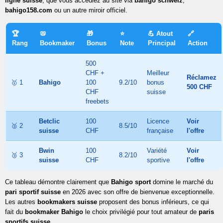
ligne suisse
, que vous accédiez au site via
bahigo schweiz
,
bahigo158.com
ou un autre miroir officiel.
🏆
📛
🎁
⭐
💪 Atout
🔗
Rang
Bookmaker
Bonus
Note
Principal
Action
500
CHF +
Meilleur
Réclamez
🥇 1
Bahigo
100
9.2/10
bonus
500 CHF
CHF
suisse
freebets
Betclic
100
Licence
Voir
🥈 2
8.5/10
suisse
CHF
française
l'offre
Bwin
100
Variété
Voir
🥉 3
8.2/10
suisse
CHF
sportive
l'offre
Ce tableau démontre clairement que
Bahigo sport
domine le marché du
pari sportif suisse
en 2026 avec son offre de bienvenue exceptionnelle.
Les autres
bookmakers suisse
proposent des bonus inférieurs, ce qui
fait du
bookmaker Bahigo
le choix privilégié pour tout amateur de
paris
sportifs suisse
.