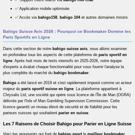
✅ Application mobile optimisée
✅ Accès via
bahigo158
,
bahigo 104
et autres domaines miroirs
Bahigo Suisse Avis 2026 : Pourquoi ce Bookmaker Domine les
Paris Sportifs en Ligne
Dans cette section de notre
bahigo suisse avis
, nous allons examiner
en profondeur tous les aspects de cette plateforme de
paris sportif en
ligne
. Après huit mois de tests intensifs en 2025-2026, notre équipe
d'experts a évalué chaque fonctionnalité pour vous fournir l'analyse la
plus complète du marché du
bahigo bookmaker
.
Bahigo
a été lancé en 2019 et s'est rapidement imposé comme un acteur
majeur du
paris sportif suisse en ligne
. La plateforme appartient à
Chrysalis Ltd, une société qui opère sous licence de l'Île de Man (OGRA)
délivrée par l'Isle of Man Gambling Supervision Commission. Cette
licence garantit un niveau élevé de sécurité et de fiabilité pour les
parieurs suisses qui souhaitent
parier en suisse
.
Les 7 Raisons de Choisir Bahigo pour Parier en Ligne Suisse
Voici les arguments qui font de
bahigo sport
le
meilleur bookmaker