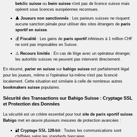
betclic suisse
ou
bwin suisse
n'ont pas de licence suisse mais
opèrent sous licences européennes reconnues.
👤
Joueurs non sanctionnés
: Les parieurs suisses ne risquent
aucune sanction pénale pour utiliser des sites étrangers de
paris
sportif en suisse
.
💰
Fiscalité
: Les gains de
paris sportif
inférieurs à 1 million CHF
ne sont pas imposables en Suisse.
⚠️
Recours limités
: En cas de litige avec un opérateur étranger,
les autorités suisses ne peuvent pas intervenir directement.
En résumé,
parier en suisse
sur
bahigo suisse
est parfaitement légal
pour les joueurs, même si l'opérateur lui-même n'est pas licencié
localement. Cette situation est similaire à celle de nombreux autres
bookmakers suisse
populaires.
Sécurité des Transactions sur Bahigo Suisse : Cryptage SSL
et Protection des Données
La sécurité est un critère essentiel pour tout
site de paris sportif suisse
.
Bahigo
met en œuvre plusieurs mesures de protection avancées :
🔐
Cryptage SSL 128-bit
: Toutes les communications sont
chiffrées selon les standards bancaires