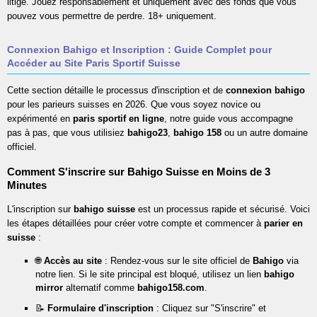
litige. Jouez responsablement et uniquement avec des fonds que vous
pouvez vous permettre de perdre. 18+ uniquement.
Connexion Bahigo et Inscription : Guide Complet pour
Accéder au Site Paris Sportif Suisse
Cette section détaille le processus d'inscription et de
connexion bahigo
pour les parieurs suisses en 2026. Que vous soyez novice ou
expérimenté en
paris sportif en ligne
, notre guide vous accompagne
pas à pas, que vous utilisiez
bahigo23
,
bahigo 158
ou un autre domaine
officiel.
Comment S'inscrire sur Bahigo Suisse en Moins de 3
Minutes
L'inscription sur
bahigo suisse
est un processus rapide et sécurisé. Voici
les étapes détaillées pour créer votre compte et commencer à
parier en
suisse
:
🌐
Accès au site
: Rendez-vous sur le site officiel de
Bahigo
via
notre lien. Si le site principal est bloqué, utilisez un lien
bahigo
mirror
alternatif comme
bahigo158.com
.
📝
Formulaire d'inscription
: Cliquez sur "S'inscrire" et